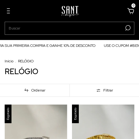
0
 SUA PRIMEIRA COMPRA E GANHE 10% DE DESCONTO
USE O CUPOM #BEM
Início
.
RELÓGIO
RELÓGIO
Ordenar
Filtrar
Esgotado
Esgotado