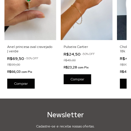
Anel princesa oval cravejado
Pulseira Cartier
Choker 
| verde
18k
R$24,50
-
50
%
OFF
R$69,50
R$49
-
50
%
OFF
R$49,00
R$139,00
R$99,0
R$23,28
com
Pix
R$66,03
R$47,
com
Pix
Comprar
Newsletter
Cadastre-se e receba nossas ofertas.