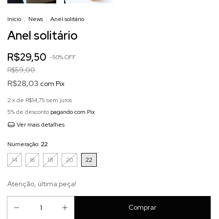
Início
.
News
.
Anel solitário
Anel solitário
R$29,50
-
50
%
OFF
R$59,00
R$28,03
com
Pix
2
x de
R$14,75
sem juros
5% de desconto
pagando com Pix
Ver mais detalhes
Numeração:
22
14
16
18
20
22
Atenção, última peça!