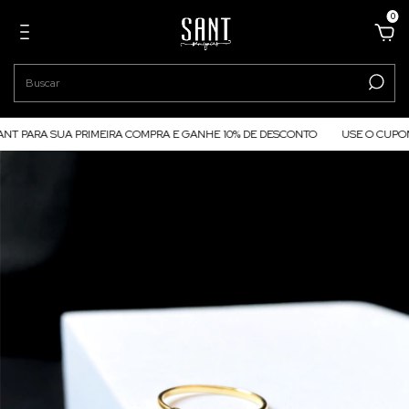
0
A SUA PRIMEIRA COMPRA E GANHE 10% DE DESCONTO
USE O CUPOM #BEM