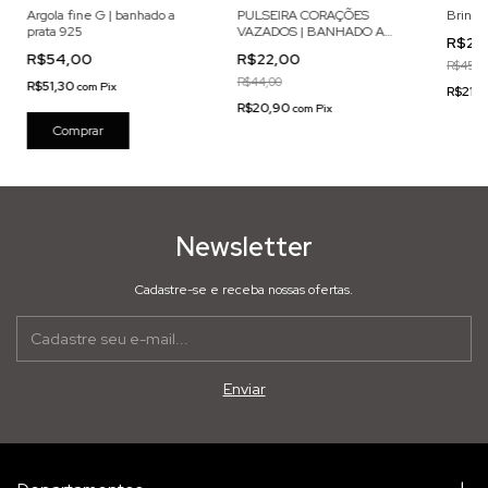
Argola fine G | banhado a
PULSEIRA CORAÇÕES
Brinco 
prata 925
VAZADOS | BANHADO A
R$22
OURO 18K
R$54,00
R$22,00
R$45,0
R$44,00
R$51,30
com
Pix
R$21,
R$20,90
com
Pix
Newsletter
Cadastre-se e receba nossas ofertas.