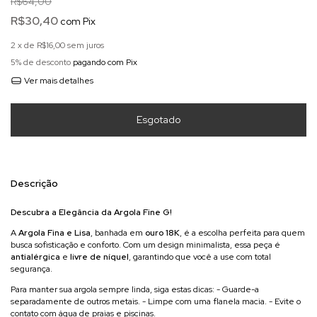
R$64,00
R$30,40
com
Pix
2
x de
R$16,00
sem juros
5% de desconto
pagando com Pix
Ver mais detalhes
Descrição
Descubra a Elegância da Argola Fine G!
A
Argola Fina e Lisa
, banhada em
ouro 18K
, é a escolha perfeita para quem
busca sofisticação e conforto. Com um design minimalista, essa peça é
antialérgica
e
livre de níquel
, garantindo que você a use com total
segurança.
Para manter sua argola sempre linda, siga estas dicas: - Guarde-a
separadamente de outros metais. - Limpe com uma flanela macia. - Evite o
contato com água de praias e piscinas.